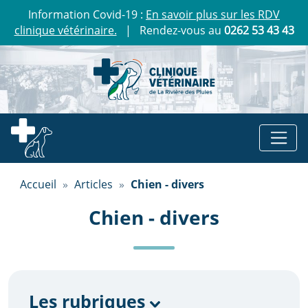
Information Covid-19 :
En savoir plus sur les RDV
clinique vétérinaire.
| Rendez-vous au
0262 53 43 43
Accueil
»
Articles
»
Chien - divers
Chien - divers
Les rubriques