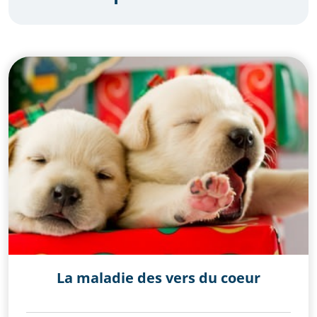
Autres
Chat
Chat divers
Chien
Chien - divers
Comportement
Education canine et comportement
L'alimentation de mon chat
L'alimentation de mon chien
Lapin
La maladie des vers du coeur
Les NAC
Les maladies canines