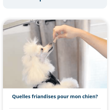
Autres
Chat
Chat divers
Chien
Chien - divers
Comportement
Education canine et comportement
L'alimentation de mon chat
L'alimentation de mon chien
Lapin
Quelles friandises pour mon chien?
Les NAC
Les maladies canines