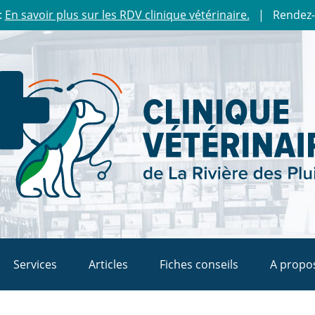
:
En savoir plus sur les RDV clinique vétérinaire.
| Rendez-
Services
Articles
Fiches conseils
A propo