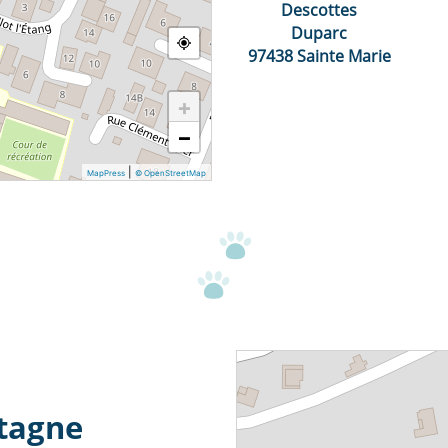
Descottes
Duparc
97438 Sainte Marie
+
−
|
MapPress
© OpenStreetMap
etagne