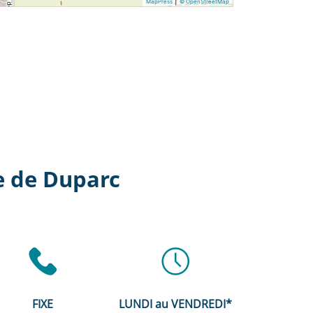
|
MapPress
© OpenStreetMap
e de Duparc
FIXE
LUNDI au VENDREDI*