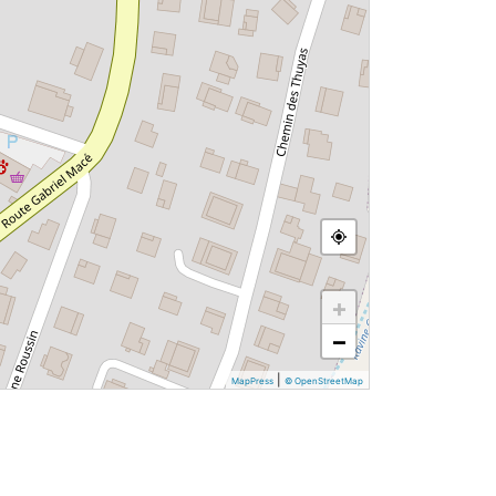
+
−
|
MapPress
© OpenStreetMap